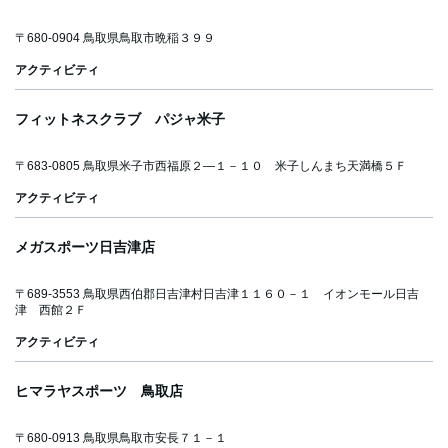
トリ
ン
ピー
グ
ー
ド
着を選ぶ
SWIM
INFORMATION
RECALL
SOCIAL
ル
ン
トレーニング
〒680-0904 鳥取県鳥取市晩稲３９９
新着商品
トレーニ
イン
リコ
ソー
TECHNIQUE
スクール
フォ
ール
シャ
スイ
アクティビティ
UVガ
メー
情報
ル
ムテ
ショ
フィットネス
クニ
限定商品
ング
Facebook
instagram
youtube
LINE
ン
ック
レジャー/リゾ
SHOP
フィットネスクラブ パジャ米子
ード
LIST
フィット
ショ
レジャー/リ
セール
ート
〒683-0805 鳥取県米子市西福原２―１－１０ 米子しんまち天満橋５Ｆ
ップ
ゴーグ
リス
ネス
ト
アクティビティ
ゾート
MENS
|
アパレル
ル
レジャー/
メガスポーツ日吉津店
アパレル
WOMENS
|
キャッ
グッズ
リゾート
〒689-3553 鳥取県西伯郡日吉津村日吉津１１６０－１ イオンモール日吉
KID'S/BABY
グッズ
プ
津 西館２Ｆ
アパレル
アクティビティ
スイム
アウトレット
グッズ
ヒマラヤスポーツ 鳥取店
インナ
MENS
|
〒680-0913 鳥取県鳥取市安長７１－１