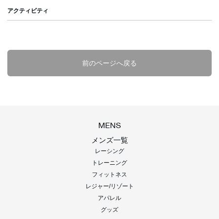
ー
WOMENS
|
アクティビティ
トレー
KID'S/BABY
ニング
前のページへ戻る
グッズ
タオル
バッグ
MENS
メンズ一覧
その他
レーシング
トレーニング
フィットネス
レジャー/リゾート
アパレル
グッズ