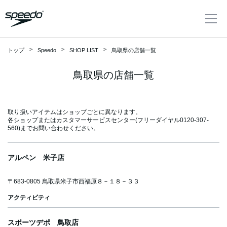
トップ
Speedo
SHOP LIST
鳥取県の店舗一覧
鳥取県の店舗一覧
取り扱いアイテムはショップごとに異なります。
各ショップまたはカスタマーサービスセンター(フリーダイヤル0120-307-
560)までお問い合わせください。
新
セ
ア
UV
FINA(
MENS
WOMEN'S
JUNIOR/KIDS
ITEM
COLLECTION
着
ー
ウ
カ
本水泳
メンズ
ウィメン
アルペン 米子店
商
ル
ト
ッ
連盟承
ズ
品
レ
ト
認)
水着
ッ
スイム
リゾート水着|BR
水
SWIMWEAR
ト
〒683-0805 鳥取県米子市西福原８－１８－３３
水着
NAVI
レーシング
HISTORY
Team
SUPPORT
Fastskin
アクティビティ
ウエア
EATH
着
レーシン
ブラ
サポ
ファ
Speedo
ンド
ート
スト
自分に合った水
レーシング
チー
アパレ
コラボレーショ
ヒス
スキ
FEATURE
スポーツデポ 鳥取店
ムス
トレーニング