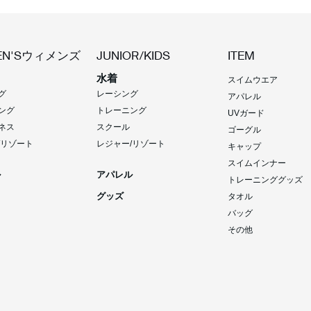
N'S
ウィメンズ
JUNIOR/KIDS
ITEM
水着
スイムウエア
グ
レーシング
アパレル
ング
トレーニング
UVガード
ネス
スクール
ゴーグル
/リゾート
レジャー/リゾート
キャップ
スイムインナー
ル
アパレル
トレーニンググッズ
グッズ
タオル
バッグ
その他