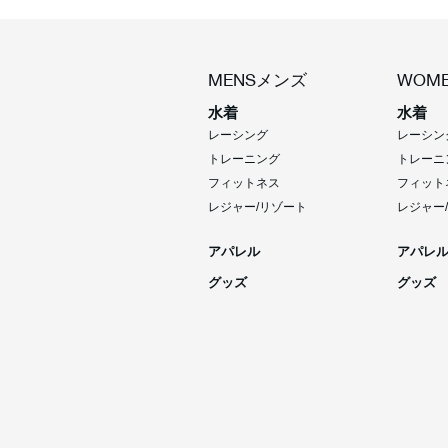
MENS
メンズ
WOME
水着
水着
レーシング
レーシン
トレーニング
トレーニ
フィットネス
フィット
レジャー/リゾート
レジャー
アパレル
アパレ
グッズ
グッズ