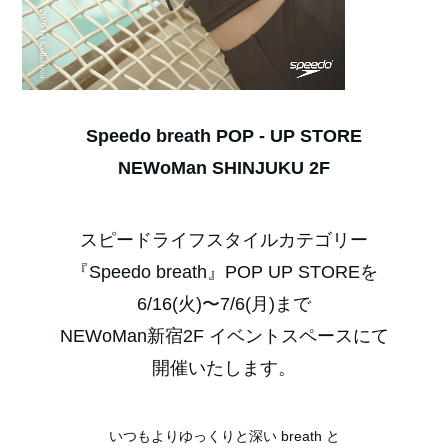
トリ
ン
ピー
グ
ー
ド
着を選ぶ
SWIM
INFORMATION
RECALL
SOCIAL
ル
ン
トレーニング
新着商品
トレーニ
イン
リコ
ソー
TECHNIQUE
スクール
フォ
ール
シャ
スイ
UVガ
メー
情報
ル
ムテ
ショ
フィットネス
クニ
限定商品
ング
Facebook
instagram
youtube
LINE
ン
ック
レジャー/リゾ
SHOP
ード
Speedo breath POP - UP STORE
LIST
フィット
ショ
レジャー/リ
セール
ート
NEWoMan SHINJUKU 2F
ップ
ゴーグ
リス
ネス
ト
ゾート
MENS
|
アパレル
ル
レジャー/
スピードライフスタイルカテゴリー
アパレル
WOMENS
|
キャッ
『Speedo breath』POP UP STOREを
グッズ
リゾート
6/16(火)〜7/6(月)まで
KID'S/BABY
グッズ
プ
NEWoMan新宿2F イベントスペースにて
アパレル
スイム
アウトレット
開催いたします。
グッズ
インナ
MENS
|
いつもよりゆっくりと深い breath と