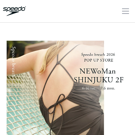
新
セ
ア
UV
FINA(
MENS
WOMEN'S
JUNIOR/KIDS
ITEM
COLLECTION
着
ー
ウ
カ
本水泳
メンズ
ウィメン
商
ル
ト
ッ
連盟承
ズ
品
レ
ト
認)
水着
ッ
スイム
リゾート水着|BR
水
SWIMWEAR
ト
水着
NAVI
レーシング
HISTORY
Team
SUPPORT
Fastskin
ウエア
EATH
着
レーシン
ブラ
サポ
ファ
Speedo
ンド
ート
スト
自分に合った水
レーシング
チー
アパレ
コラボレーショ
ヒス
スキ
FEATURE
ムス
トレーニング