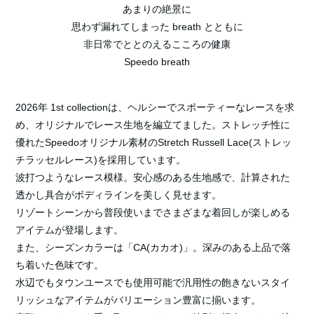
ー
あまりの絶景に
WOMENS
|
思わず漏れてしまった breath とともに
トレー
非日常でととのえるこころの健康
KID'S/BABY
Speedo breath
ニング
グッズ
2026年 1st collectionは、ヘルシーでスポーティーなレースを求
め、オリジナルでレース生地を編立てました。ストレッチ性に
タオル
優れたSpeedoオリジナル素材のStretch Russell Lace(ストレッ
チラッセルレース)を採用しています。
バッグ
波打つようなレース模様。安心感のある生地感で、計算された
透かし具合がボディラインを美しく見せます。
その他
リゾートシーンから普段使いまでさまざまな着回しが楽しめる
アイテムが登場します。
また、シーズンカラーは「CA(カカオ)」。深みのある上品で落
ち着いた色味です。
水辺でもタウンユースでも使用可能で汎用性の飽きないスタイ
リッシュなアイテムがバリエーション豊富に揃います。